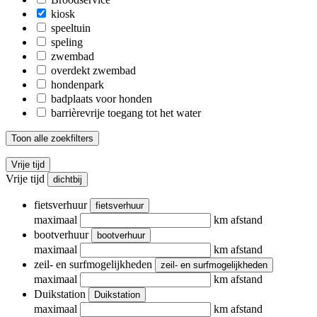
kiosk
speeltuin
speling
zwembad
overdekt zwembad
hondenpark
badplaats voor honden
barrièrevrije toegang tot het water
Toon alle zoekfilters
Vrije tijd
Vrije tijd
dichtbij
fietsverhuur
fietsverhuur
maximaal
km afstand
bootverhuur
bootverhuur
maximaal
km afstand
zeil- en surfmogelijkheden
zeil- en surfmogelijkheden
maximaal
km afstand
Duikstation
Duikstation
maximaal
km afstand