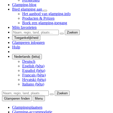
Persgebied
Glamping-blog
Bied glamping aan
Het aanbod van glamping.info
Producten & Prijzen
Boek een glamping-toegang
Mijn favorieten
Zoeken
Toegankelijkheid
Glamperen inloggen
Hulp
Nederlands (bèta)
Deutsch
English (bèta)
Español (bèta)
Français (bèta)
Hrvatski (bèta)
Italiano (bèta)
Zoeken
Glamperen finden
Menu
Glampingsplaatsen
Glamping-accommodatie