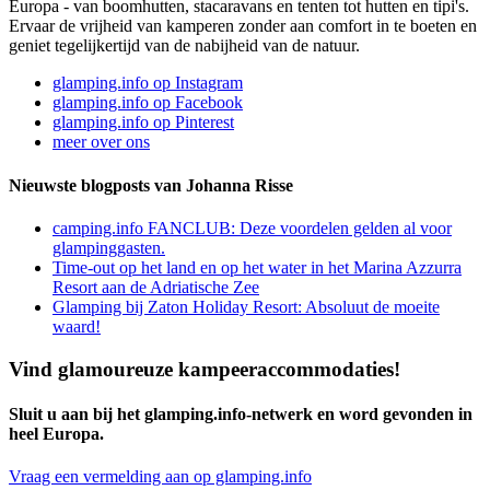
Europa - van boomhutten, stacaravans en tenten tot hutten en tipi's.
Ervaar de vrijheid van kamperen zonder aan comfort in te boeten en
geniet tegelijkertijd van de nabijheid van de natuur.
glamping.info op Instagram
glamping.info op Facebook
glamping.info op Pinterest
meer over ons
Nieuwste blogposts van Johanna Risse
camping.info FANCLUB: Deze voordelen gelden al voor
glampinggasten.
Time-out op het land en op het water in het Marina Azzurra
Resort aan de Adriatische Zee
Glamping bij Zaton Holiday Resort: Absoluut de moeite
waard!
Vind glamoureuze kampeeraccommodaties!
Sluit u aan bij het glamping.info-netwerk en word gevonden in
heel Europa.
Vraag een vermelding aan op glamping.info