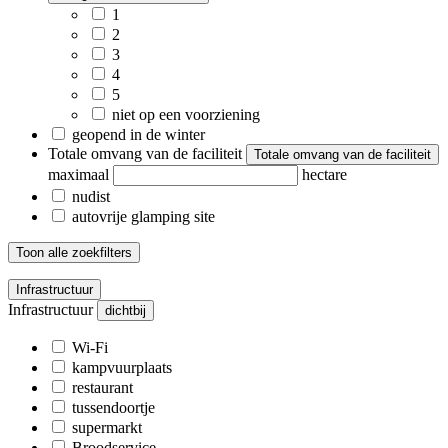
1
2
3
4
5
niet op een voorziening
geopend in de winter
Totale omvang van de faciliteit
Totale omvang van de faciliteit
maximaal
hectare
nudist
autovrije glamping site
Toon alle zoekfilters
Infrastructuur
Infrastructuur
dichtbij
Wi-Fi
kampvuurplaats
restaurant
tussendoortje
supermarkt
Broodservice