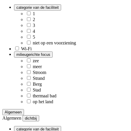
categorie van de faciliteit
1
2
3
4
5
niet op een voorziening
Wi-Fi
milieugerichte focus
zee
meer
Stroom
Strand
Berg
Stad
thermaal bad
op het land
Algemeen
Algemeen
dichtbij
categorie van de faciliteit