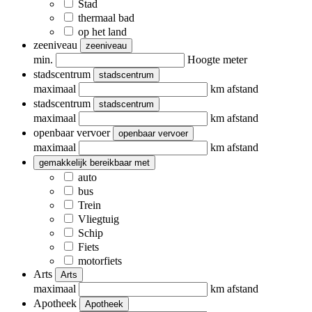
Stad
thermaal bad
op het land
zeeniveau
zeeniveau
min.
Hoogte meter
stadscentrum
stadscentrum
maximaal
km afstand
stadscentrum
stadscentrum
maximaal
km afstand
openbaar vervoer
openbaar vervoer
maximaal
km afstand
gemakkelijk bereikbaar met
auto
bus
Trein
Vliegtuig
Schip
Fiets
motorfiets
Arts
Arts
maximaal
km afstand
Apotheek
Apotheek