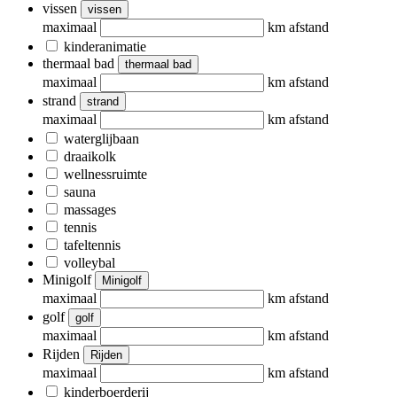
vissen
vissen
maximaal
km afstand
kinderanimatie
thermaal bad
thermaal bad
maximaal
km afstand
strand
strand
maximaal
km afstand
waterglijbaan
draaikolk
wellnessruimte
sauna
massages
tennis
tafeltennis
volleybal
Minigolf
Minigolf
maximaal
km afstand
golf
golf
maximaal
km afstand
Rijden
Rijden
maximaal
km afstand
kinderboerderij