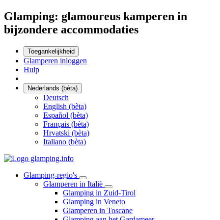
Glamping: glamoureus kamperen in
bijzondere accommodaties
Toegankelijkheid
Glamperen inloggen
Hulp
Nederlands (bèta)
Deutsch
English (bèta)
Español (bèta)
Français (bèta)
Hrvatski (bèta)
Italiano (bèta)
Glamping-regio's
Glamperen in Italië
Glamping in Zuid-Tirol
Glamping in Veneto
Glamperen in Toscane
Glamping aan het Gardameer