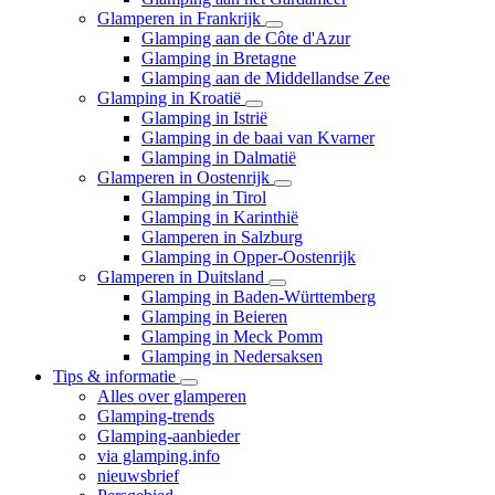
Glamperen in Frankrijk
Glamping aan de Côte d'Azur
Glamping in Bretagne
Glamping aan de Middellandse Zee
Glamping in Kroatië
Glamping in Istrië
Glamping in de baai van Kvarner
Glamping in Dalmatië
Glamperen in Oostenrijk
Glamping in Tirol
Glamping in Karinthië
Glamperen in Salzburg
Glamping in Opper-Oostenrijk
Glamperen in Duitsland
Glamping in Baden-Württemberg
Glamping in Beieren
Glamping in Meck Pomm
Glamping in Nedersaksen
Tips & informatie
Alles over glamperen
Glamping-trends
Glamping-aanbieder
via glamping.info
nieuwsbrief