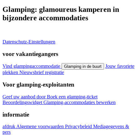
Glamping: glamoureus kamperen in
bijzondere accommodaties
Datenschutz-Einstellungen
voor vakantiegangers
Vind glampingaccommodatie
Jouw favoriete
Glamping in de buurt
plekken
Nieuwsbrief registratie
Voor glamping-exploitanten
Geef uw aanbod door
Boek een glamping-ticket
Beoordelingswidget
Glamping-accommodaties bewerken
informatie
afdruk
Algemene voorwaarden
Privacybeleid
Mediagegevens &
pers