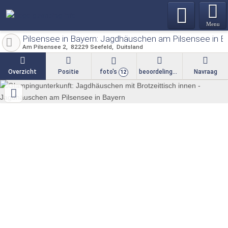
Menu
Pilsensee in Bayern: Jagdhäuschen am Pilsensee in B
Am Pilsensee 2
82229
Seefeld
Duitsland
Overzicht
Positie
foto's
beoordelingen
Navraag
12