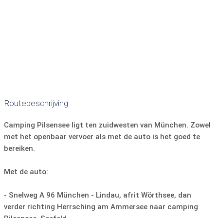
aparte slaapgedeeltes
Kussens/dekens
accommodatie vrijstaand
honden toegestaan
Beddengoed:
inbegrepen
Locatie op de camping:
Centraal gelegen, alle voorzieningen zoals
Aantal badkamers:
geen badkamer
WC
verhuurzwembad, meer, kiosk, supermarkt zijn snel te
bereiken.
badkamer en toilet apart
Badkamer wastafel
Douche
Bad
Handdoeken:
tegen betaling
terras
ligstoelen
tuinmeubelen
roosteren
Routebeschrijving
kookfaciliteiten
magnetron
Ketel
koffiezetapparaat
Koelkast
vriezer
kookgerei
Camping Pilsensee ligt ten zuidwesten van München. Zowel
met het openbaar vervoer als met de auto is het goed te
Borden en bestek
afwasmachine
TV
bereiken.
veilig
parkeerplaats bij accommodatie
Met de auto:
- Snelweg A 96 München - Lindau, afrit Wörthsee, dan
verder richting Herrsching am Ammersee naar camping