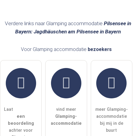
Achternaam
Verdere links naar Glamping accommodatie
Pilsensee in
Bayern: Jagdhäuschen am Pilsensee in Bayern
E-mailadres (wordt niet gepubliceerd)
Voor Glamping accommodatie
bezoekers
Ik accepteer hierbij de
algemene voorwaarden
.
Ik heb de
gegevensbeschermingsverklaring
gelezen.
stel een publieke vraag
Annuleren
Laat
vind meer
meer Glamping-
een
Glamping-
accommodatie
Let op:
openbare vragen zijn
voor alle bezoekers zichtbaar
.
beoordeling
accommodatie
bij mij in de
Klik hier om een
​​individuele vraag
te stellen aan de
achter voor
buurt
Glamping accommodatie-invoer
.