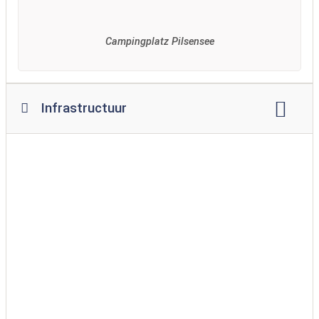
Campingplatz Pilsensee
Infrastructuur
Wi-Fi
kampvuurplaats
restaurant
tussendoortje
supermarkt
Broodservice
kiosk
speeltuin
speling
zwembad
overdekt zwembad
hondenpark
badplaats voor honden
barrièrevrije toegang tot het water
wasmachine
Wasdroger