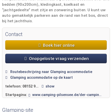
bedden (90x200cm), kledingkast, koelkast en
“jachtgedeelte” met zitje en zonwering buiten. U kunt uw
auto gemakkelijk parkeren aan de rand van het bos, direct
bij het jachthuis.
Nog meer comfort biedt een huurbadkamer, die u tijdens
uw verblijf apart kunt bijboeken.
Contact
Boek hier online
Onopgeloste vraag verzenden
Routebeschrijving naar Glamping accommodatie
Glamping accommodatie op de kaart
telefoon:
08152 9...
show
Startpagina:
www.camping-pilsensee.de/der-campingplatz/jagdhaus/
Glamping-site