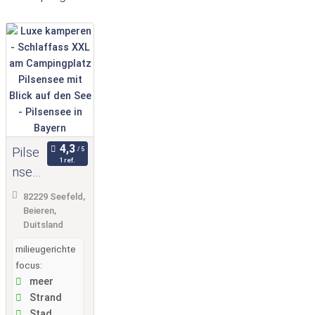
Pilse
1 ref.
nsee
in
82229 Seefeld,
Baye
Beieren,
Duitsland
rn
milieugerichte
focus:
meer
Strand
Stad