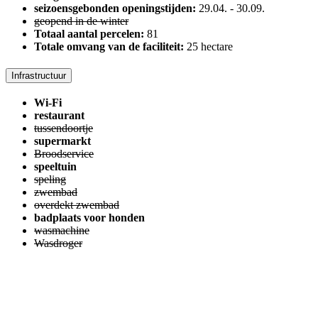
seizoensgebonden openingstijden:
29.04.
-
30.09.
geopend in de winter
Totaal aantal percelen:
81
Totale omvang van de faciliteit:
25 hectare
Infrastructuur
Wi-Fi
restaurant
tussendoortje
supermarkt
Broodservice
speeltuin
speling
zwembad
overdekt zwembad
badplaats voor honden
wasmachine
Wasdroger