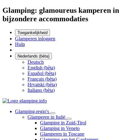
Glamping: glamoureus kamperen in
bijzondere accommodaties
Toegankelijkheid
Glamperen inloggen
Hulp
Nederlands (bèta)
Deutsch
English (bèta)
Español (bèta)
Français (bèta)
Hrvatski (bèta)
Italiano (bèta)
Glamping-regio's
Glamperen in Italië
Glamping in Zuid-Tirol
Glamping in Veneto
Glamperen in Toscane
Glamping aan het Gardameer