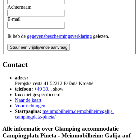
Achternaam
E-mail
Ik heb de
gegevensbeschermingsverklaring
gelezen.
Stuur een vrijblijvende aanvraag
Contact
adres:
Perojska cesta 41
52212
Fažana
Kroatië
telefoon:
+49 30...
show
fax:
niet gespecificeerd
Naar de kaart
Voor richtingen
Startpagina:
meinmobilheim.de/mobilheim/galija-
campingplatz-pineta/
Alle informatie over
Glamping accommodatie
Campingplatz Pineta - Meinmobilheim: Galija auf