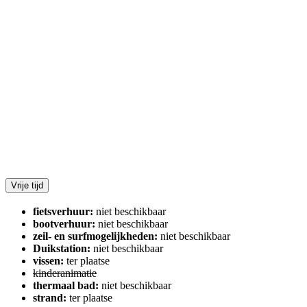
Vrije tijd
fietsverhuur:
niet beschikbaar
bootverhuur:
niet beschikbaar
zeil- en surfmogelijkheden:
niet beschikbaar
Duikstation:
niet beschikbaar
vissen:
ter plaatse
kinderanimatie
thermaal bad:
niet beschikbaar
strand:
ter plaatse