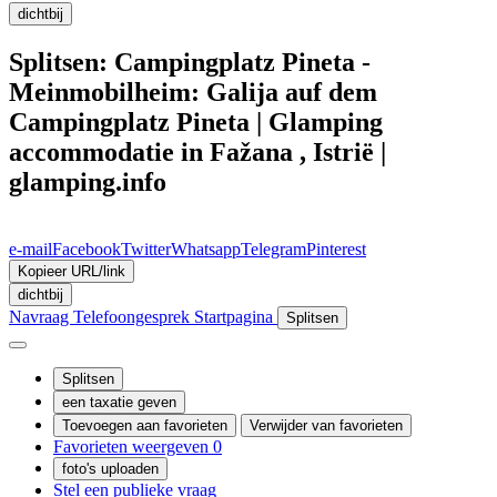
dichtbij
Splitsen: Campingplatz Pineta -
Meinmobilheim: Galija auf dem
Campingplatz Pineta | Glamping
accommodatie in Fažana , Istrië |
glamping.info
e-mail
Facebook
Twitter
Whatsapp
Telegram
Pinterest
Kopieer URL/link
dichtbij
Navraag
Telefoongesprek
Startpagina
Splitsen
Splitsen
een taxatie geven
Toevoegen aan favorieten
Verwijder van favorieten
Favorieten weergeven
0
foto's uploaden
Stel een publieke vraag