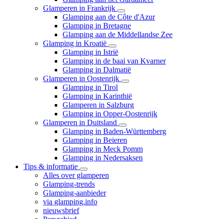
Glamperen in Frankrijk
Glamping aan de Côte d'Azur
Glamping in Bretagne
Glamping aan de Middellandse Zee
Glamping in Kroatië
Glamping in Istrië
Glamping in de baai van Kvarner
Glamping in Dalmatië
Glamperen in Oostenrijk
Glamping in Tirol
Glamping in Karinthië
Glamperen in Salzburg
Glamping in Opper-Oostenrijk
Glamperen in Duitsland
Glamping in Baden-Württemberg
Glamping in Beieren
Glamping in Meck Pomm
Glamping in Nedersaksen
Tips & informatie
Alles over glamperen
Glamping-trends
Glamping-aanbieder
via glamping.info
nieuwsbrief