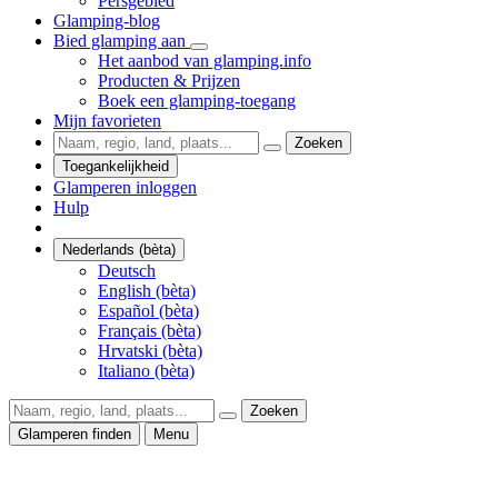
Persgebied
Glamping-blog
Bied glamping aan
Het aanbod van glamping.info
Producten & Prijzen
Boek een glamping-toegang
Mijn favorieten
Zoeken
Toegankelijkheid
Glamperen inloggen
Hulp
Nederlands (bèta)
Deutsch
English (bèta)
Español (bèta)
Français (bèta)
Hrvatski (bèta)
Italiano (bèta)
Zoeken
Glamperen finden
Menu