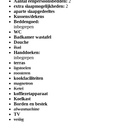
Aantal eenpersoonsbedden:
2
extra slaapmogelijkheden:
2
aparte slaapgedeeltes
Kussens/dekens
Beddengoed:
inbegrepen
WC
Badkamer wastafel
Douche
Bad
Handdoeken:
inbegrepen
terras
ligstoelen
roosteren
kookfaciliteiten
magnetron
Ketel
koffiezetapparaat
Koelkast
Borden en bestek
afwasmachine
TV
veilig