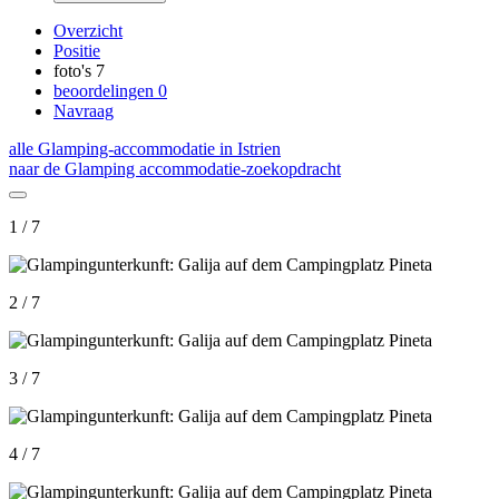
Overzicht
Positie
foto's
7
beoordelingen
0
Navraag
alle Glamping-accommodatie in Istrien
naar de Glamping accommodatie-zoekopdracht
1 / 7
2 / 7
3 / 7
4 / 7