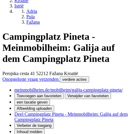
Kroatië
Istrië
Adria
Pula
Fažana
Campingplatz Pineta -
Meinmobilheim: Galija auf
dem Campingplatz Pineta
Perojska cesta 41
52212
Fažana
Kroatië
Onopgeloste vraag verzenden
verdere acties
meinmobilheim.de/mobilheim/galija-campingplatz-pineta/
Toevoegen aan favorieten
Verwijder van favorieten
een taxatie geven
Afbeelding uploaden
Deel Campingplatz Pineta - Meinmobilheim: Galija auf dem
Campingplatz Pineta
Verbeter de toegang
Inhoud melden