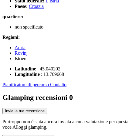
Stato federale:
L'Istria
Paese:
Croazia
quartiere:
non specificato
Regioni:
Adria
Rovinj
Istrien
Latitudine
:
45.040202
Longitudine
:
13.769668
Pianificatore di percorso
Contatto
Glamping recensioni
0
Invia la tua recensione
Purtroppo non è stata ancora inviata alcuna valutazione per questa
voce Alloggi glamping.