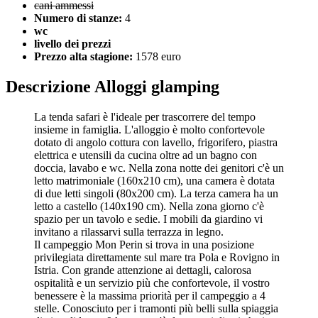
cani ammessi
Numero di stanze:
4
wc
livello dei prezzi
Prezzo alta stagione:
1578 euro
Descrizione Alloggi glamping
La tenda safari è l'ideale per trascorrere del tempo
insieme in famiglia. L'alloggio è molto confortevole
dotato di angolo cottura con lavello, frigorifero, piastra
elettrica e utensili da cucina oltre ad un bagno con
doccia, lavabo e wc. Nella zona notte dei genitori c'è un
letto matrimoniale (160x210 cm), una camera è dotata
di due letti singoli (80x200 cm). La terza camera ha un
letto a castello (140x190 cm). Nella zona giorno c'è
spazio per un tavolo e sedie. I mobili da giardino vi
invitano a rilassarvi sulla terrazza in legno.
Il campeggio Mon Perin si trova in una posizione
privilegiata direttamente sul mare tra Pola e Rovigno in
Istria. Con grande attenzione ai dettagli, calorosa
ospitalità e un servizio più che confortevole, il vostro
benessere è la massima priorità per il campeggio a 4
stelle. Conosciuto per i tramonti più belli sulla spiaggia