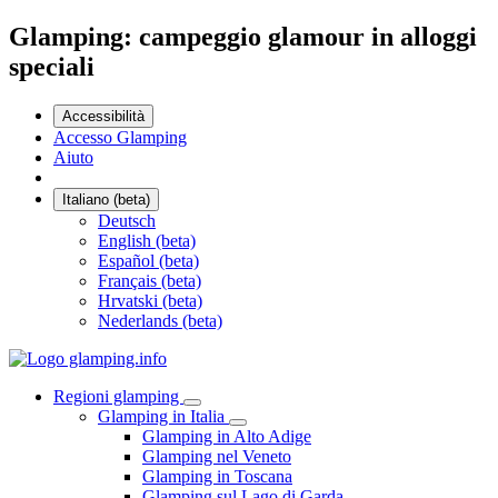
Glamping: campeggio glamour in alloggi
speciali
Accessibilità
Accesso Glamping
Aiuto
Italiano (beta)
Deutsch
English (beta)
Español (beta)
Français (beta)
Hrvatski (beta)
Nederlands (beta)
Regioni glamping
Glamping in Italia
Glamping in Alto Adige
Glamping nel Veneto
Glamping in Toscana
Glamping sul Lago di Garda