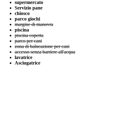
supermercato
Servizio pane
chiosco
parco giochi
margine di manovra
piscina
piscina coperta
parco per cani
zona di balneazione per cani
accesso senza barriere all'acqua
lavatrice
Asciugatrice