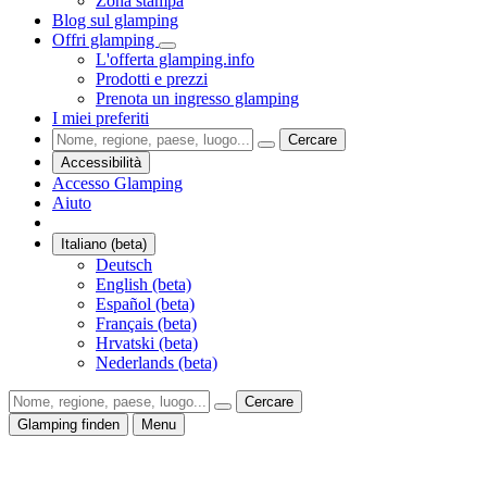
Zona stampa
Blog sul glamping
Offri glamping
L'offerta glamping.info
Prodotti e prezzi
Prenota un ingresso glamping
I miei preferiti
Cercare
Accessibilità
Accesso Glamping
Aiuto
Italiano (beta)
Deutsch
English (beta)
Español (beta)
Français (beta)
Hrvatski (beta)
Nederlands (beta)
Cercare
Glamping finden
Menu