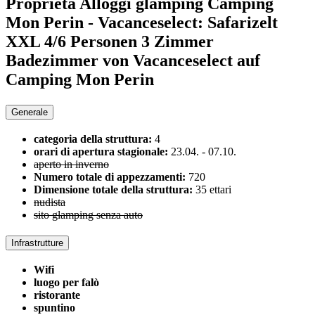
Proprietà Alloggi glamping
Camping
Mon Perin - Vacanceselect: Safarizelt
XXL 4/6 Personen 3 Zimmer
Badezimmer von Vacanceselect auf
Camping Mon Perin
Generale
categoria della struttura:
4
orari di apertura stagionale:
23.04.
-
07.10.
aperto in inverno
Numero totale di appezzamenti:
720
Dimensione totale della struttura:
35 ettari
nudista
sito glamping senza auto
Infrastrutture
Wifi
luogo per falò
ristorante
spuntino