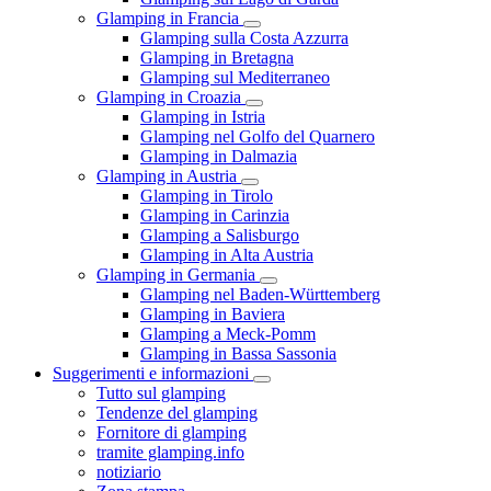
Glamping in Francia
Glamping sulla Costa Azzurra
Glamping in Bretagna
Glamping sul Mediterraneo
Glamping in Croazia
Glamping in Istria
Glamping nel Golfo del Quarnero
Glamping in Dalmazia
Glamping in Austria
Glamping in Tirolo
Glamping in Carinzia
Glamping a Salisburgo
Glamping in Alta Austria
Glamping in Germania
Glamping nel Baden-Württemberg
Glamping in Baviera
Glamping a Meck-Pomm
Glamping in Bassa Sassonia
Suggerimenti e informazioni
Tutto sul glamping
Tendenze del glamping
Fornitore di glamping
tramite glamping.info
notiziario