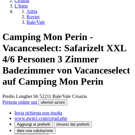
Croazia
L'Istria
Adria
Rovinj
Bale/Vale
Camping Mon Perin -
Vacanceselect: Safarizelt XXL
4/6 Personen 3 Zimmer
Badezimmer von Vacanceselect
auf Camping Mon Perin
Predio Longher bb
52211
Bale/Vale
Croazia
Prenota online qui
ulteriori azioni
Invia richiesta non risolta
www.awin1.com/cread.php
Aggiungi ai preferiti
rimuovi dai preferiti
dare una valutazione