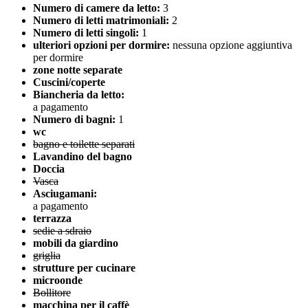
Numero di camere da letto:
3
Numero di letti matrimoniali:
2
Numero di letti singoli:
1
ulteriori opzioni per dormire:
nessuna opzione aggiuntiva
per dormire
zone notte separate
Cuscini/coperte
Biancheria da letto:
a pagamento
Numero di bagni:
1
wc
bagno e toilette separati
Lavandino del bagno
Doccia
Vasca
Asciugamani:
a pagamento
terrazza
sedie a sdraio
mobili da giardino
griglia
strutture per cucinare
microonde
Bollitore
macchina per il caffè