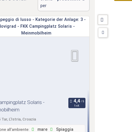
per
mpingplatz Solaris -
1 rif.
obilheim
Tar, L'Istria, Croazia
one all'ambiente:
mare
Spiaggia