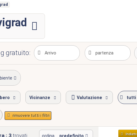
grad
vigrad
g gratuito:
biente
ibero
Vicinanze
Valutazione
tutti 
rimuovere tutti i filtri
Indietr
a : 3
trovati
ordina
predefinito