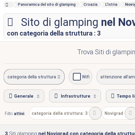
Panoramica del sito di glamping
Croazia
L'Istria
Novi
Sito di glamping
nel No
con categoria della struttura : 3
Trova Siti di glampin
categoria della struttura
Wifi
attenzione all'am
Generale
Infrastrutture
Tempo l
categoria della struttura: 3
Novigrad
Filtri
attivi
:
3
Siti glamping
nel Novigrad
con categoria della struttur