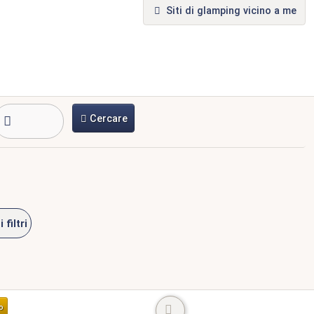
Siti di glamping vicino a me
Cercare
i filtri
o