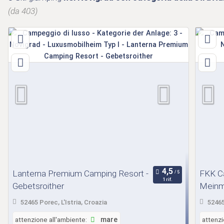
(da 403)
Lanterna Premium Camping Resort -
FKK Ca
1 rif.
Gebetsroither
Meinm
52465 Porec, L'Istria, Croazia
52465 
attenzione all'ambiente:
mare
attenzi