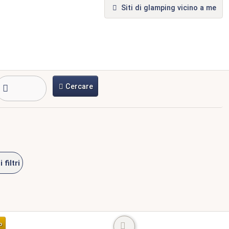
Siti di glamping vicino a me
Cercare
i filtri
o