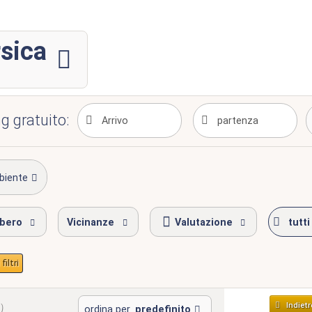
rsica
g gratuito:
biente
ibero
Vicinanze
Valutazione
tutti 
filtri
Indietr
)
ordina per
predefinito