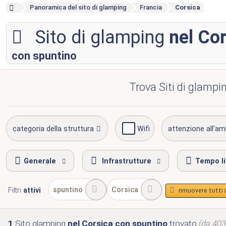
Panoramica del sito di glamping
Francia
Corsica
Sito di glamping
nel Co
con spuntino
Trova Siti di glampin
categoria della struttura
Wifi
attenzione all'am
Generale
Infrastrutture
Tempo l
spuntino
Corsica
Filtri
attivi
:
rimuovere tutti i 
1
Sito glamping
nel Corsica
con spuntino
trovato
(da 403