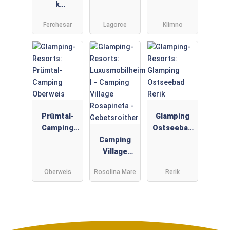
k
Buntspecht
Ferchesar
Lagorce
Klimno
Prümtal-
Glamping
Camping
Ostseebad
Oberweis
Camping
Rerik
Village
Rosapineta
Oberweis
Rosolina Mare
Rerik
-
Gebetsroith
er