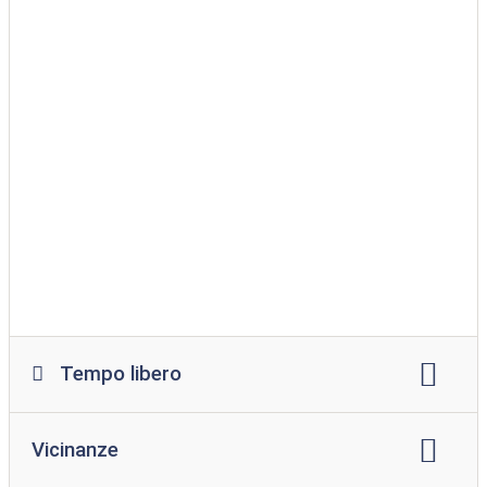
Wifi
luogo per falò
ristorante
spuntino
supermercato
Servizio pane
parco giochi
margine di manovra
piscina
piscina coperta
parco per cani
zona di balneazione per cani
accesso senza barriere all'acqua
lavatrice
Asciugatrice
Tempo libero
noleggio bici:
sul posto
Vicinanze
noleggio barche:
sul posto