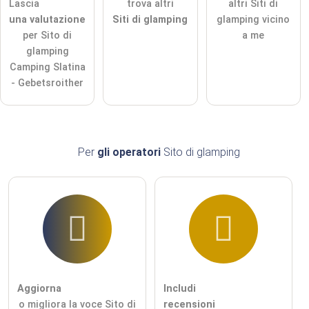
Lascia
trova altri
altri Siti di
una valutazione
Siti di glamping
glamping vicino
Nota:
tieni presente che le domande pubbliche sono
visibili a
per Sito di
a me
tutti i visitatori
.
glamping
Clicca qui per porre una
domanda individuale
alla voce
Camping Slatina
Sito di glamping
.
- Gebetsroither
Per
gli operatori
Sito di glamping
Aggiorna
Includi
o migliora la voce Sito di
recensioni