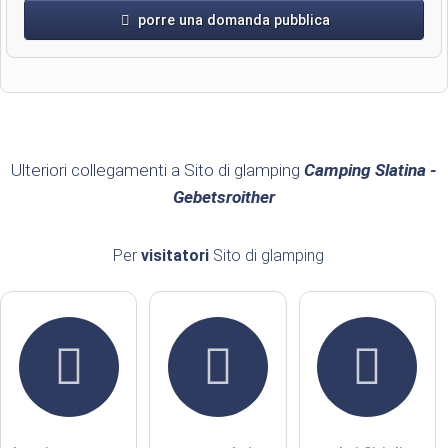
porre una domanda pubblica
Nome di battesimo
Cognome
Ulteriori collegamenti a Sito di glamping
Camping Slatina -
Gebetsroither
L'indirizzo email non verrà pubblicato)
Per
visitatori
Sito di glamping
Con la presente accetto i
termini e le condizioni
.
Ho letto la
dichiarazione sulla protezione dei dati
.
porre una domanda pubblica
Annulla