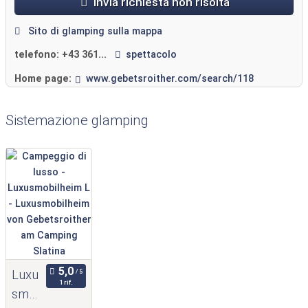
Invia richiesta non risolta
Sito di glamping sulla mappa
telefono:
+43 361...
spettacolo
Home page:
www.gebetsroither.com/search/118
Sistemazione glamping
Luxu
1 rif.
smo