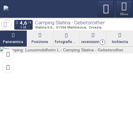
Menu
Camping Slatina - Gebetsroither
Slatina b.b.
51556
Martinscica
Croazia
1 rif.
Panoramica
Posizione
fotografie
recensioni
Inchiesta
1