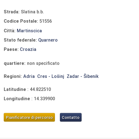
Strada:
Slatina b.b.
Codice Postale:
51556
Città:
Martinscica
Stato federale:
Quarnero
Paese:
Croazia
quartiere:
non specificato
Regioni:
Adria
Cres - Lošinj
Zadar - Šibenik
Latitudine
:
44.822510
Longitudine
:
14.339900
Pianificatore di percorso
Contatto