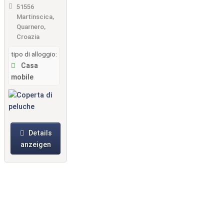
bilhei
51556
m
Martinscica,
Quarnero,
von
Croazia
Gebe
tipo di alloggio:
tsroit
Casa
her
mobile
am
Cam
ping
Slati
Details
na
anzeigen