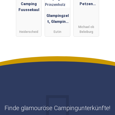
Camping
Petzen
Fuussekaul
Glamping
Glampingzel
Resort
t, Glamping
Michael ob
LUXUS
Heiderscheid
Eutin
Beleiburg
Pods,
Fässer im
Naturpark
Camping
Prinzenholz
Finde glamouröse Campingunterkünfte!