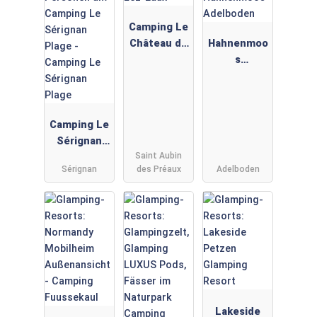
Camping Le
Château de
Hahnenmoo
Lez-Eaux
s
Adelboden
Camping Le
Sérignan
Saint Aubin
Plage
Sérignan
des Préaux
Adelboden
Lakeside